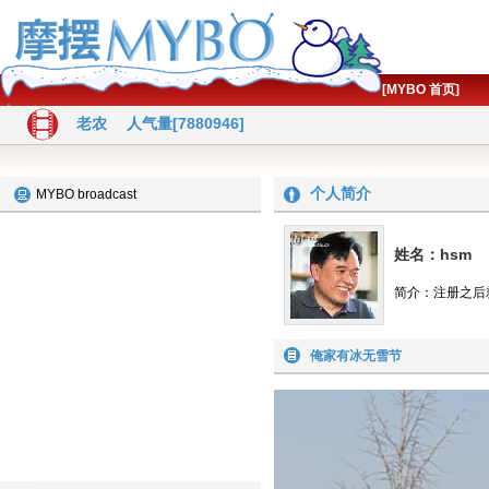
[MYBO 首页]
老农
人气量[7880946]
个人简介
MYBO broadcast
姓名：hsm
简介：注册之后
俺家有冰无雪节