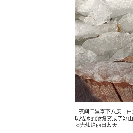
夜间气温零下八度，白
现结冰的池塘变成了冰
阳光灿烂丽日蓝天。